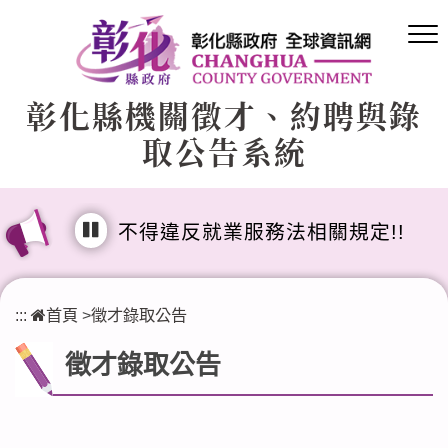
跳
到
主
要
彰化縣機關徵才、約聘與錄
內
取公告系統
容
區
塊
]徵才公告內容不得違反就業服務法相關規定!!
:::
首頁
>
徵才錄取公告
徵才錄取公告